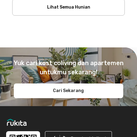
Lihat Semua Hunian
Footer
Yuk cari kost coliving dan apartemen
untukmu sekarang!
Cari Sekarang