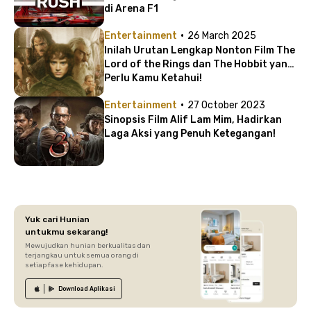
di Arena F1
·
Entertainment
26 March 2025
Inilah Urutan Lengkap Nonton Film The
Lord of the Rings dan The Hobbit yang
Perlu Kamu Ketahui!
·
Entertainment
27 October 2023
Sinopsis Film Alif Lam Mim, Hadirkan
Laga Aksi yang Penuh Ketegangan!
Yuk cari Hunian
untukmu sekarang!
Mewujudkan hunian berkualitas dan
terjangkau untuk semua orang di
setiap fase kehidupan.
Download
Aplikasi