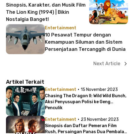
Sinopsis, Karakter, dan Musik Film
The Lion King (1994) | Bikin
Nostalgia Banget!
Entertainment
10 Pesawat Tempur dengan
Kemampuan Siluman dan Sistem
Persenjataan Tercanggih di Dunia
Next Article
Artikel Terkait
·
Entertainment
15 November 2023
Chasing The Dragon II: Wild Wild Bunch,
Aksi Penyusupan Polisi ke Geng
Penculik
·
Entertainment
23 November 2023
Sinopsis dan Daftar Pemeran Film
Rush, Persaingan Panas Dua Pembalap