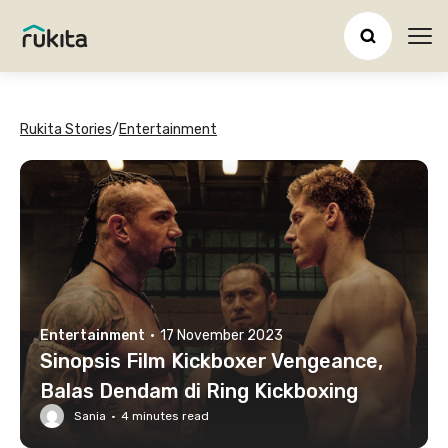
Ope
Rukita Stories
/
Entertainment
Entertainment
·
17 November 2023
Sinopsis Film Kickboxer Vengeance,
Balas Dendam di Ring Kickboxing
Sania
·
4
minutes read