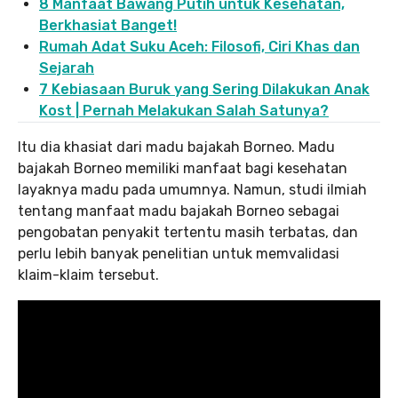
8 Manfaat Bawang Putih untuk Kesehatan,
Berkhasiat Banget!
Rumah Adat Suku Aceh: Filosofi, Ciri Khas dan
Sejarah
7 Kebiasaan Buruk yang Sering Dilakukan Anak
Kost | Pernah Melakukan Salah Satunya?
Itu dia khasiat dari madu bajakah Borneo. Madu
bajakah Borneo memiliki manfaat bagi kesehatan
layaknya madu pada umumnya. Namun, studi ilmiah
tentang manfaat madu bajakah Borneo sebagai
pengobatan penyakit tertentu masih terbatas, dan
perlu lebih banyak penelitian untuk memvalidasi
klaim-klaim tersebut.