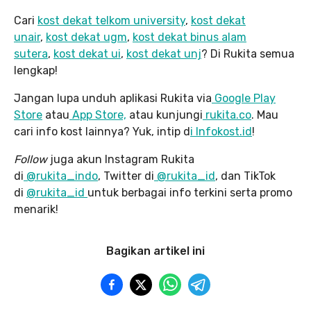
Cari
kost dekat telkom university
,
kost dekat
unair
,
kost dekat ugm
,
kost dekat binus alam
sutera
,
kost dekat ui
,
kost dekat unj
? Di Rukita semua
lengkap!
Jangan lupa unduh aplikasi Rukita via
Google Play
Store
atau
App Store,
atau kunjungi
rukita.co
. Mau
cari info kost lainnya? Yuk, intip d
i Infokost.id
!
Follow
juga akun Instagram Rukita
di
@rukita_indo
, Twitter di
@rukita_id
, dan TikTok
di
@rukita_id
untuk berbagai info terkini serta promo
menarik!
Bagikan artikel ini