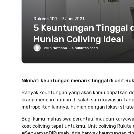
Rukees 101
·
9 Juni 2021
5 Keuntungan Tinggal di
Hunian Coliving Ideal
Velin Natasha
·
4
minutes read
Nikmati keuntungan menarik tinggal di unit Ruk
Banyak keuntungan yang akan kamu dapatkan deng
orang mencari hunian di salah satu kawasan Tange
metropolitan lainnya, hunian dengan lokasi strat
Bagi kamu mahasiswa perantau, maupun karyawan 
kost coliving tepat untukmu. Unit coliving Rukit
#SenyamanDiRumah. Ada banyak keuntungan tingga