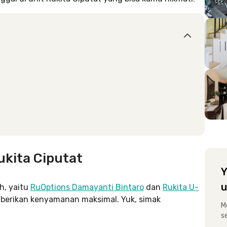
ukita Ciputat
Y
u
h, yaitu
RuOptions Damayanti Bintaro
dan
Rukita U-
emberikan kenyamanan maksimal. Yuk, simak
M
s