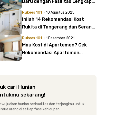
Baru dengan Fasilitas Lengkap
yang Bikin Betah
·
Rukees 101
10 Agustus 2025
Inilah 14 Rekomendasi Kost
Rukita di Tangerang dan Serang,
Harga Mulai Rp1 Jutaan!
·
Rukees 101
1 Desember 2021
Mau Kost di Apartemen? Cek
Rekomendasi Apartemen
Menara Matahari by Rukita
uk cari Hunian
ntukmu sekarang!
ewujudkan hunian berkualitas dan terjangkau untuk
emua orang di setiap fase kehidupan.