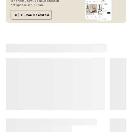
terjangkau untuk semua orang di
setiap fase kehidupan.
Download
Aplikasi