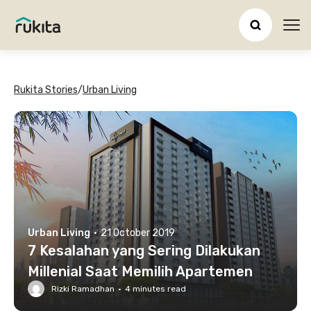
Ope
Rukita Stories
/
Urban Living
Urban Living
·
21 October 2019
7 Kesalahan yang Sering Dilakukan
Millenial Saat Memilih Apartemen
Rizki Ramadhan
·
4
minutes read