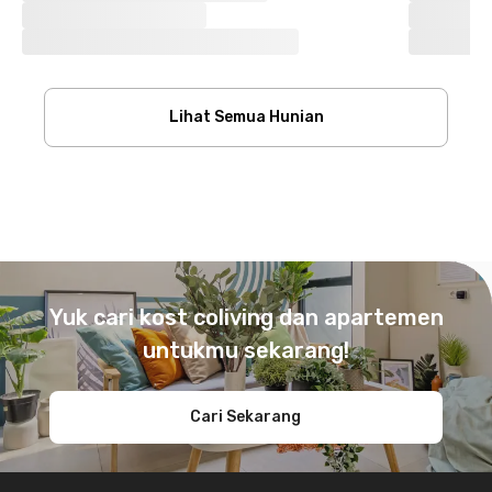
Lihat Semua Hunian
Footer
Yuk cari kost coliving dan apartemen
untukmu sekarang!
Cari Sekarang