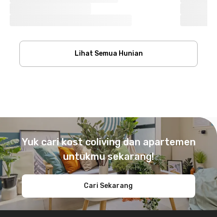
Lihat Semua Hunian
Footer
Yuk cari kost coliving dan apartemen
untukmu sekarang!
Cari Sekarang