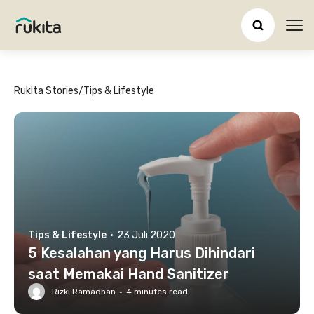
Ope
Rukita Stories
/
Tips & Lifestyle
Tips & Lifestyle
·
23 Juli 2020
5 Kesalahan yang Harus Dihindari
saat Memakai Hand Sanitizer
Rizki Ramadhan
·
4
minutes read