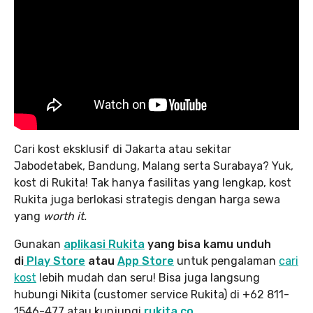
Cari kost eksklusif di Jakarta atau sekitar
Jabodetabek, Bandung, Malang serta Surabaya? Yuk,
kost di Rukita! Tak hanya fasilitas yang lengkap, kost
Rukita juga berlokasi strategis dengan harga sewa
yang
worth it.
Gunakan
aplikasi Rukita
yang bisa kamu unduh
di
Play Store
atau
App Store
untuk pengalaman
cari
kost
lebih mudah dan seru! Bisa juga langsung
hubungi Nikita (customer service Rukita) di +62 811-
1546-477 atau kunjungi
rukita.co
.