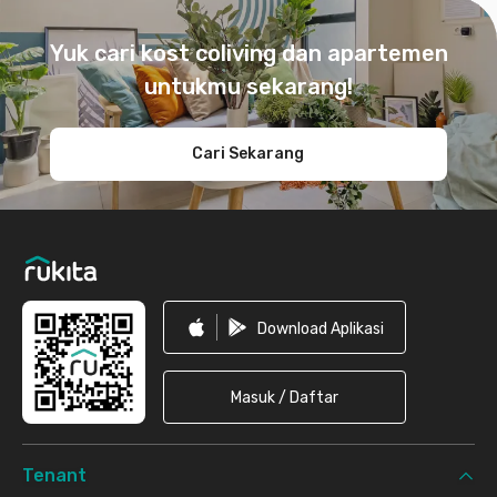
Footer
Yuk cari kost coliving dan apartemen
untukmu sekarang!
Cari Sekarang
Download Aplikasi
Masuk / Daftar
Tenant