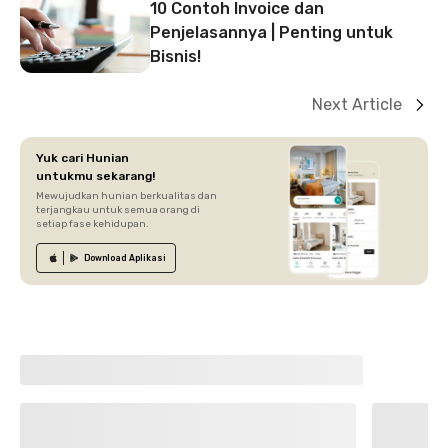
10 Contoh Invoice dan
Penjelasannya | Penting untuk
Bisnis!
Next Article
Yuk cari Hunian
untukmu sekarang!
Mewujudkan hunian berkualitas dan
terjangkau untuk semua orang di
setiap fase kehidupan.
Download
Aplikasi