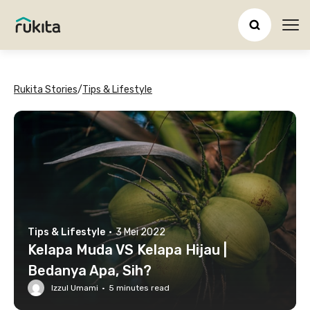
Ope
Rukita Stories
/
Tips & Lifestyle
Tips & Lifestyle
·
3 Mei 2022
Kelapa Muda VS Kelapa Hijau |
Bedanya Apa, Sih?
Izzul Umami
·
5
minutes read