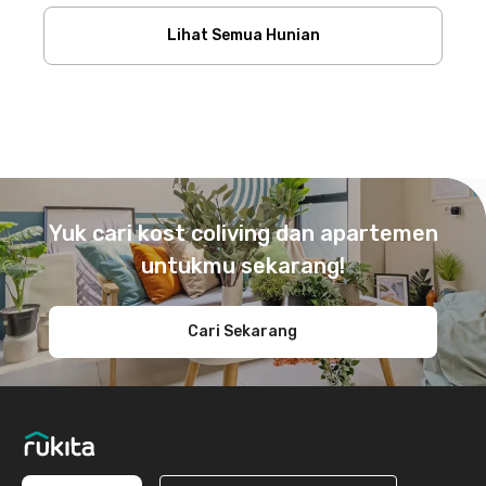
Lihat Semua Hunian
Footer
Yuk cari kost coliving dan apartemen
untukmu sekarang!
Cari Sekarang