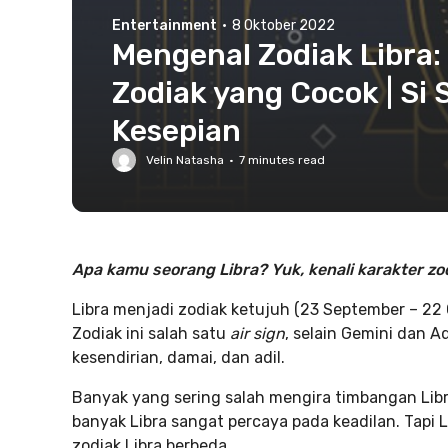
Entertainment
·
8 Oktober 2022
Mengenal Zodiak Libra:
Zodiak yang Cocok | Si 
Kesepian
Velin Natasha
·
7
minutes read
Apa kamu seorang Libra? Yuk, kenali karakter zo
Libra menjadi zodiak ketujuh (23 September – 22 
Zodiak ini salah satu
air sign
, selain Gemini dan A
kesendirian, damai, dan adil.
Banyak yang sering salah mengira timbangan Libr
banyak Libra sangat percaya pada keadilan. Tapi
zodiak Libra berbeda.