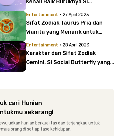
Kenali Baik Buruknya Si
Overthinker yang Misterius
·
Entertainment
27 April 2023
Sifat Zodiak Taurus Pria dan
Wanita yang Menarik untuk
Kamu Kenali
·
Entertainment
28 April 2023
Karakter dan Sifat Zodiak
Gemini, Si Social Butterfly yang
Cerdas
uk cari Hunian
ntukmu sekarang!
ewujudkan hunian berkualitas dan terjangkau untuk
emua orang di setiap fase kehidupan.