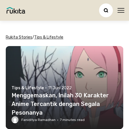
Ope
Rukita Stories
/
Tips & Lifestyle
Tips & Lifestyle
·
11 Juni 2022
Menggemaskan, Inilah 30 Karakter
Anime Tercantik dengan Segala
Pesonanya
Faniditya Ramadhan
·
7
minutes read