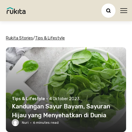
Ope
Rukita Stories
/
Tips & Lifestyle
Tips & Lifestyle
·
4 Oktober 2023
Kandungan Sayur Bayam, Sayuran
Hijau yang Menyehatkan di Dunia
Nuri
·
6
minutes read