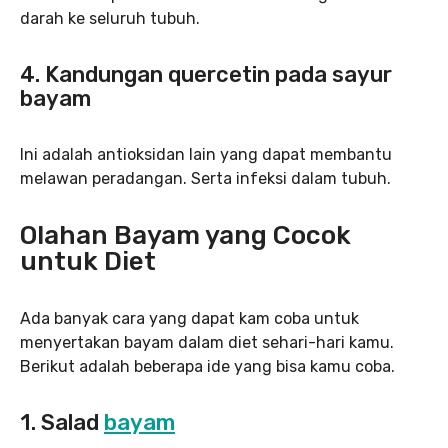
darah ke seluruh tubuh.
4. Kandungan quercetin pada sayur
bayam
Ini adalah antioksidan lain yang dapat membantu
melawan peradangan. Serta infeksi dalam tubuh.
Olahan Bayam yang Cocok
untuk Diet
Ada banyak cara yang dapat kam coba untuk
menyertakan bayam dalam diet sehari-hari kamu.
Berikut adalah beberapa ide yang bisa kamu coba.
1. Salad
bayam