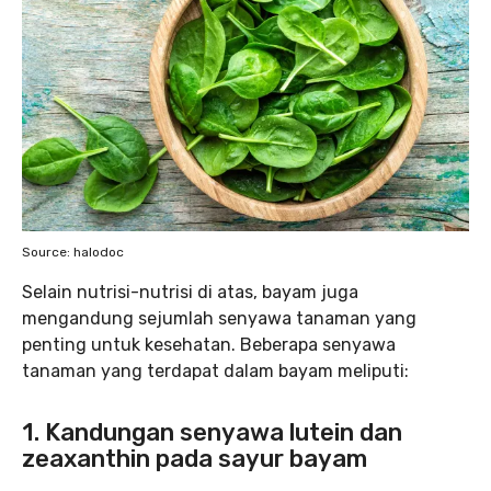
Source: halodoc
Selain nutrisi-nutrisi di atas, bayam juga
mengandung sejumlah senyawa tanaman yang
penting untuk kesehatan. Beberapa senyawa
tanaman yang terdapat dalam bayam meliputi:
1. Kandungan senyawa lutein dan
zeaxanthin pada sayur bayam