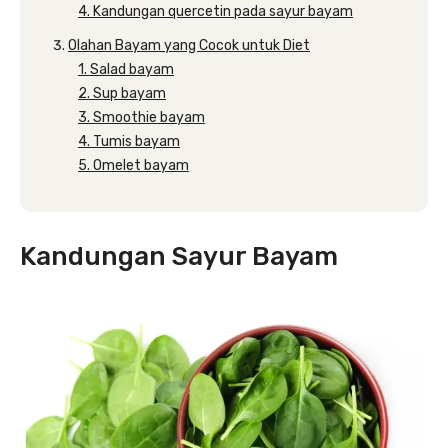
4. Kandungan quercetin pada sayur bayam
Olahan Bayam yang Cocok untuk Diet
1. Salad bayam
2. Sup bayam
3. Smoothie bayam
4. Tumis bayam
5. Omelet bayam
Kandungan Sayur Bayam