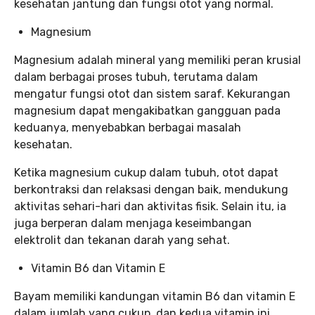
kesehatan jantung dan fungsi otot yang normal.
Magnesium
Magnesium adalah mineral yang memiliki peran krusial
dalam berbagai proses tubuh, terutama dalam
mengatur fungsi otot dan sistem saraf. Kekurangan
magnesium dapat mengakibatkan gangguan pada
keduanya, menyebabkan berbagai masalah
kesehatan.
Ketika magnesium cukup dalam tubuh, otot dapat
berkontraksi dan relaksasi dengan baik, mendukung
aktivitas sehari-hari dan aktivitas fisik. Selain itu, ia
juga berperan dalam menjaga keseimbangan
elektrolit dan tekanan darah yang sehat.
Vitamin B6 dan Vitamin E
Bayam memiliki kandungan vitamin B6 dan vitamin E
dalam jumlah yang cukup, dan kedua vitamin ini