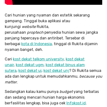
Cari hunian yang nyaman dan estetik sekarang
gampang. Tinggal buka aplikasi atau
kunjungi
website
Rukita,
perusahaan
proptech
penyedia hunian sewa jangka
panjang tepercaya dan antiribet. Tersebar di
berbagai
kota di Indonesia
, tinggal di Rukita dijamin
nyaman banget, deh.
Cari
kost dekat telkom university
,
kost dekat
unair
,
kost dekat ugm
,
kost dekat binus alam
sutera
,
kost dekat ui
,
kost dekat unj
? Di Rukita semua
ada dan lengkap untuk memudahkanmu,
because you
matter
.
Sedangkan kalau kamu punya
budget
yang terbatas
dan sedang mencari hunian harga ekonomis
berfasilitas lengkap, bisa juga cek
Infokost.id
.