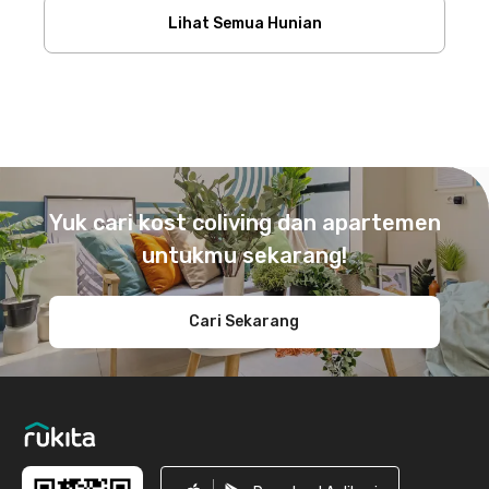
Lihat Semua Hunian
Footer
Yuk cari kost coliving dan apartemen
untukmu sekarang!
Cari Sekarang