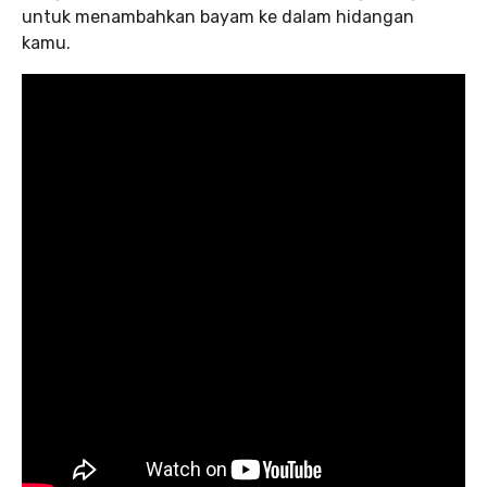
untuk menambahkan bayam ke dalam hidangan
kamu.