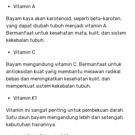
Vitamin A
Bayam kaya akan karotenoid, seperti beta-karoten,
yang dapat diubah tubuh menjadi vitamin A.
Bermanfaat untuk kesehatan mata, kulit, dan sistem
kekebalan tubuh.
Vitamin C
Bayam mengandung vitamin C. Bermanfaat untuk
antioksidan kuat yang membantu melawan radikal
bebas dan meningkatkan kesehatan kulit, dan
memperkuat sistem kekebalan tubuh.
Vitamin K1
Vitamin ini sangat penting untuk pembekuan darah.
Satu daun bayam mengandung lebih dari setengah
kebutuhan hariannya.