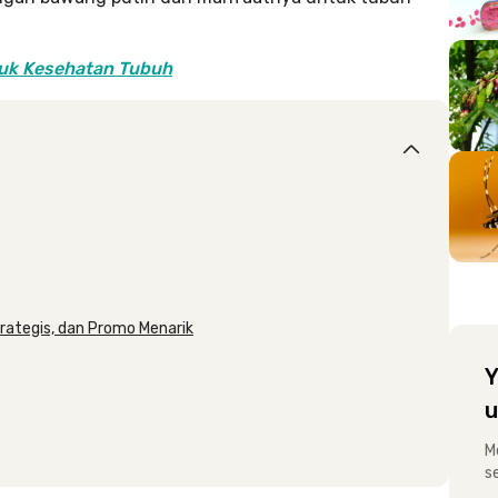
tuk Kesehatan Tubuh
trategis, dan Promo Menarik
Y
u
M
s