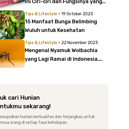
Ini Ciri-ciri dan Fungsinya yang
Wajib Kamu Ketahui!
·
Tips & Lifestyle
19 October 2023
15 Manfaat Bunga Belimbing
Wuluh untuk Kesehatan
·
Tips & Lifestyle
22 November 2023
Mengenal Nyamuk Wolbachia
yang Lagi Ramai di Indonesia,
Apakah Berbahaya?
uk cari Hunian
ntukmu sekarang!
ewujudkan hunian berkualitas dan terjangkau untuk
emua orang di setiap fase kehidupan.