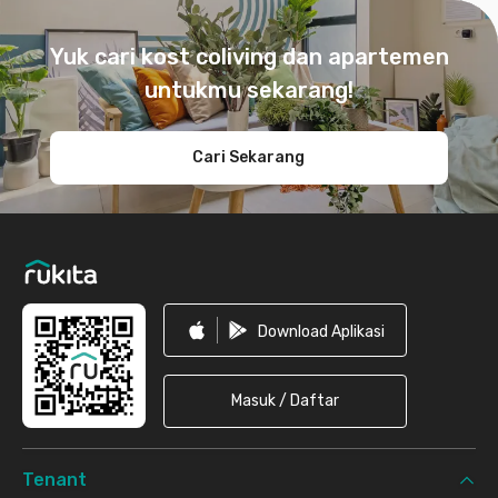
Footer
Yuk cari kost coliving dan apartemen
untukmu sekarang!
Cari Sekarang
Download Aplikasi
Masuk / Daftar
Tenant