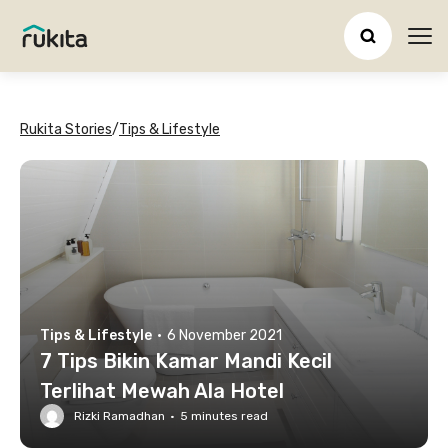
Ope
Rukita Stories
/
Tips & Lifestyle
Tips & Lifestyle
·
6 November 2021
7 Tips Bikin Kamar Mandi Kecil
Terlihat Mewah Ala Hotel
Rizki Ramadhan
·
5
minutes read