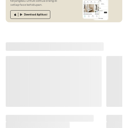
terjangkau untuk semua orang di
setiap fase kehidupan.
Download
Aplikasi