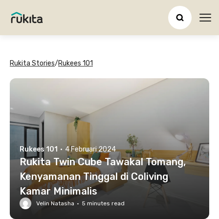
Ope
Rukita Stories
/
Rukees 101
Rukees 101
·
4 Februari 2024
Rukita Twin Cube Tawakal Tomang,
Kenyamanan Tinggal di Coliving
Kamar Minimalis
Velin Natasha
·
5
minutes read