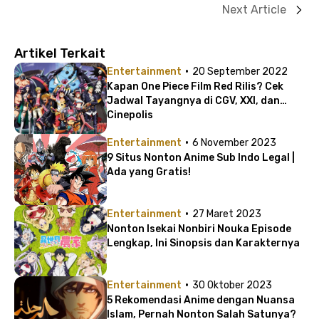
Next Article
Artikel Terkait
·
Entertainment
20 September 2022
Kapan One Piece Film Red Rilis? Cek
Jadwal Tayangnya di CGV, XXI, dan
Cinepolis
·
Entertainment
6 November 2023
9 Situs Nonton Anime Sub Indo Legal |
Ada yang Gratis!
·
Entertainment
27 Maret 2023
Nonton Isekai Nonbiri Nouka Episode
Lengkap, Ini Sinopsis dan Karakternya
·
Entertainment
30 Oktober 2023
5 Rekomendasi Anime dengan Nuansa
Islam, Pernah Nonton Salah Satunya?