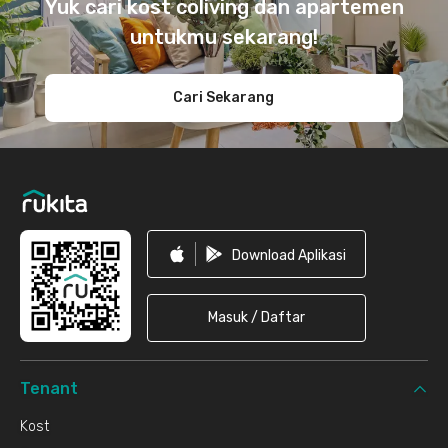
Yuk cari kost coliving dan apartemen
untukmu sekarang!
Cari Sekarang
Download Aplikasi
Masuk / Daftar
Tenant
Kost