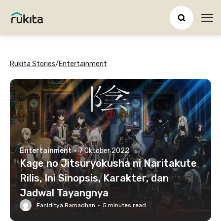
Ope
Rukita Stories
/
Entertainment
Entertainment
·
7 Oktober 2022
Kage no Jitsuryokusha ni Naritakute
Rilis, Ini Sinopsis, Karakter, dan
Jadwal Tayangnya
Faniditya Ramadhan
·
5
minutes read