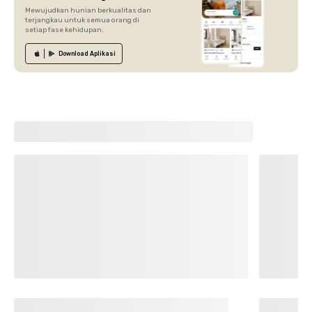
Mewujudkan hunian berkualitas dan
terjangkau untuk semua orang di
setiap fase kehidupan.
Download
Aplikasi