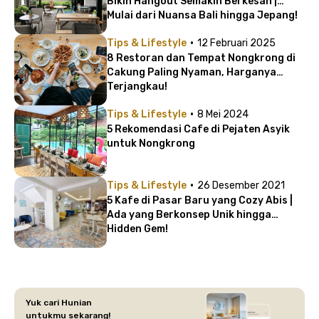
Bikin Hangout Semakin Berkesan |
Mulai dari Nuansa Bali hingga Jepang!
·
Tips & Lifestyle
12 Februari 2025
8 Restoran dan Tempat Nongkrong di
Cakung Paling Nyaman, Harganya
Terjangkau!
·
Tips & Lifestyle
8 Mei 2024
5 Rekomendasi Cafe di Pejaten Asyik
untuk Nongkrong
·
Tips & Lifestyle
26 Desember 2021
5 Kafe di Pasar Baru yang Cozy Abis |
Ada yang Berkonsep Unik hingga
Hidden Gem!
Yuk cari Hunian
untukmu sekarang!