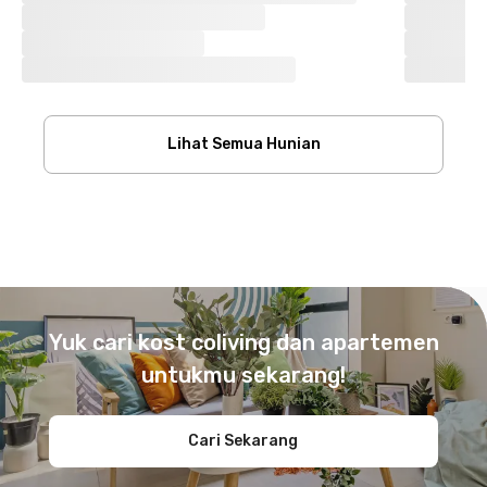
Lihat Semua Hunian
Footer
Yuk cari kost coliving dan apartemen
untukmu sekarang!
Cari Sekarang