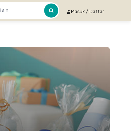
Masuk / Daftar