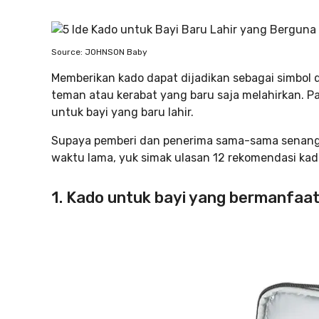
Source: JOHNSON Baby
Memberikan kado dapat dijadikan sebagai simbol
teman atau kerabat yang baru saja melahirkan. P
untuk bayi yang baru lahir.
Supaya pemberi dan penerima sama-sama senang 
waktu lama, yuk simak ulasan 12 rekomendasi ka
1. Kado untuk bayi yang bermanfaa