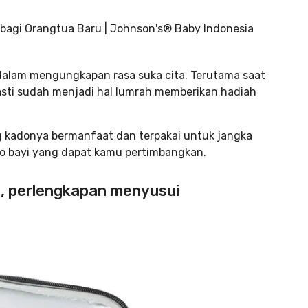
 dalam mengungkapan rasa suka cita. Terutama saat
asti sudah menjadi hal lumrah memberikan hadiah
kadonya bermanfaat dan terpakai untuk jangka
do bayi yang dapat kamu pertimbangkan.
t, perlengkapan menyusui