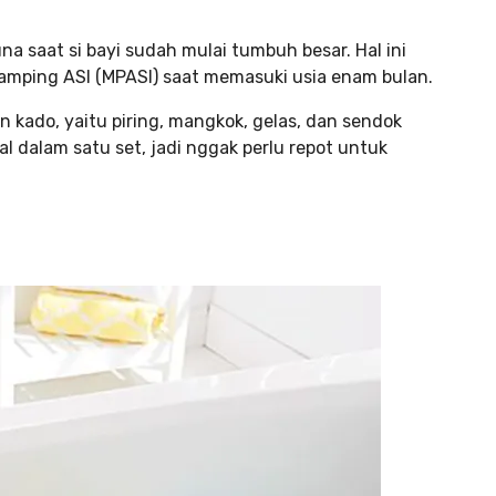
a saat si bayi sudah mulai tumbuh besar. Hal ini
amping ASI (MPASI) saat memasuki usia enam bulan.
 kado, yaitu piring, mangkok, gelas, dan sendok
al dalam satu set, jadi nggak perlu repot untuk