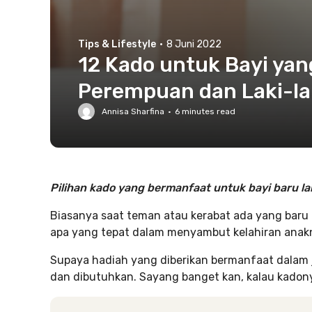
Tips & Lifestyle
·
8 Juni 2022
12 Kado untuk Bayi yan
Perempuan dan Laki-la
Annisa Sharfina
·
6
minutes read
Pilihan kado yang bermanfaat untuk bayi baru la
Biasanya saat teman atau kerabat ada yang baru 
apa yang tepat dalam menyambut kelahiran anak
Supaya hadiah yang diberikan bermanfaat dalam j
dan dibutuhkan. Sayang banget kan, kalau kadony