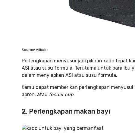
Source: Alibaba
Perlengkapan menyusui jadi pilihan kado tepat k
ASI atau susu formula. Terutama untuk para ibu 
dalam menyiapkan ASI atau susu formula.
Kamu dapat memberikan perlengkapan menyusui b
apron, atau
feeder cup
.
2. Perlengkapan makan bayi