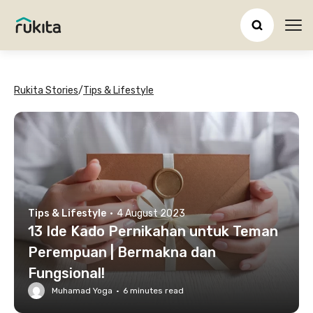
Ope
Rukita Stories
/
Tips & Lifestyle
Tips & Lifestyle
·
4 August 2023
13 Ide Kado Pernikahan untuk Teman
Perempuan | Bermakna dan
Fungsional!
Muhamad Yoga
·
6
minutes read