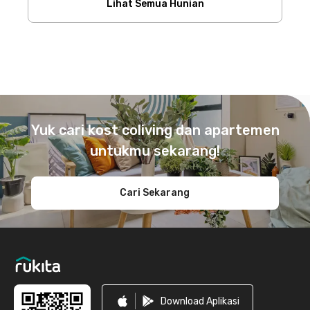
Lihat Semua Hunian
Footer
Yuk cari kost coliving dan apartemen
untukmu sekarang!
Cari Sekarang
Download Aplikasi