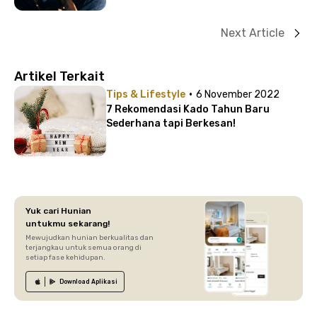
Next Article
Artikel Terkait
·
Tips & Lifestyle
6 November 2022
7 Rekomendasi Kado Tahun Baru
Sederhana tapi Berkesan!
Yuk cari Hunian
untukmu sekarang!
Mewujudkan hunian berkualitas dan
terjangkau untuk semua orang di
setiap fase kehidupan.
Download
Aplikasi