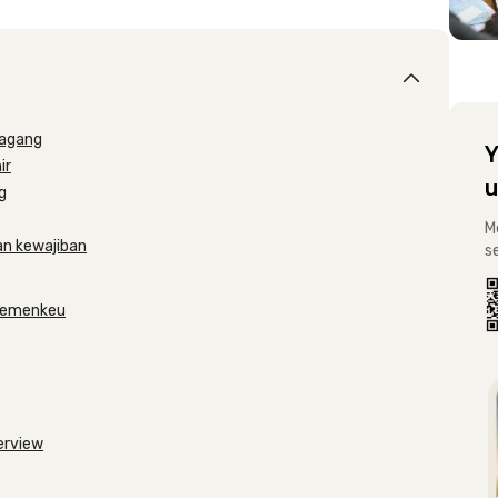
magang
Y
ir
u
g
M
an kewajiban
s
 Kemenkeu
erview