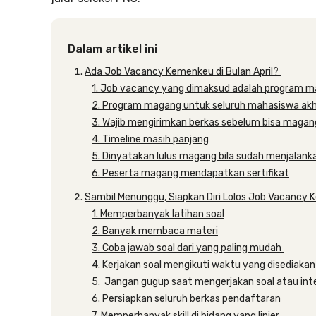
Dalam artikel ini
Ada Job Vacancy Kemenkeu di Bulan April?
1. Job vacancy yang dimaksud adalah program 
2. Program magang untuk seluruh mahasiswa akh
3. Wajib mengirimkan berkas sebelum bisa magan
4. Timeline masih panjang
5. Dinyatakan lulus magang bila sudah menjalank
6. Peserta magang mendapatkan sertifikat
Sambil Menunggu, Siapkan Diri Lolos Job Vacancy
1. Memperbanyak latihan soal
2. Banyak membaca materi
3. Coba jawab soal dari yang paling mudah
4. Kerjakan soal mengikuti waktu yang disediakan
5. Jangan gugup saat mengerjakan soal atau int
6. Persiapkan seluruh berkas pendaftaran
7. Memperbanyak skill di bidang yang linier