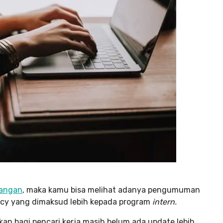
uangan
, maka kamu bisa melihat adanya pengumuman
cy yang dimaksud lebih kepada program
intern.
n bagi pencari kerja masih belum ada update lebih