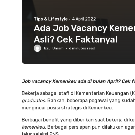
Tips & Lifestyle
·
4 April 2022
Ada Job Vacancy Kemenk
Asli? Cek Faktanya!
Izzul Umami
·
6
minutes read
Job vacancy Kemenkeu ada di bulan April? Cek f
Bekerja sebagai staff di Kementerian Keuangan 
graduates.
Bahkan, beberapa pegawai yang sudah 
mengincar posisi strategis di Kemenkeu.
Berbagai benefit yang diberikan saat bekerja d
kemenkeu
. Berbagai persiapan pun dilakukan aga
jalur seleksi PNS.