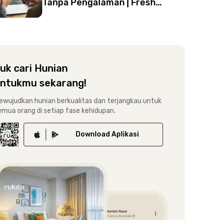
Tanpa Pengalaman | Fresh
Graduate Wajib Baca!
uk cari Hunian
ntukmu sekarang!
ewujudkan hunian berkualitas dan terjangkau untuk
emua orang di setiap fase kehidupan.
Download
Aplikasi