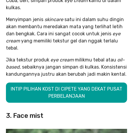
Coba, deh, simpan produk
eye cream
kamu di dalam
kulkas.
Menyimpan jenis
skincare
satu ini dalam suhu dingin
akan membantu meredakan mata yang terlihat letih
dan bengkak. Cara ini sangat cocok untuk jenis
eye
cream
yang memiliki tekstur gel dan nggak terlalu
tebal.
Jika tekstur produk
eye cream
milikmu tebal atau
oil-
based
, sebaiknya jangan simpan di kulkas. Konsistensi
kandungannya justru akan berubah jadi makin kental.
INTIP PILIHAN KOST DI CIPETE YANG DEKAT PUSAT
PERBELANJAAN
3. Face mist