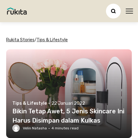
Ope
Rukita Stories
/
Tips & Lifestyle
Tips & Lifestyle
·
22 Januari 2022
Bikin Tetap Awet, 5 Jenis Skincare Ini
Harus Disimpan dalam Kulkas
Velin Natasha
·
4
minutes read