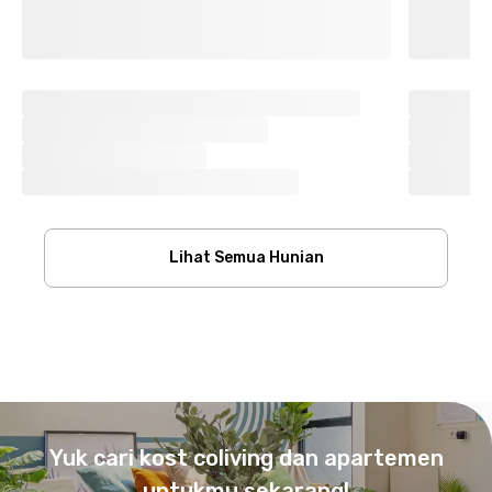
Lihat Semua Hunian
Footer
Yuk cari kost coliving dan apartemen
untukmu sekarang!