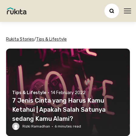
Ope
Rukita Stories
/
Tips & Lifestyle
Tips & Lifestyle
·
14 February 2022
7 Jenis Cinta yang Harus Kamu
Ketahui | Apakah Salah Satunya
sedang Kamu Alami?
Rizki Ramadhan
·
6
minutes read