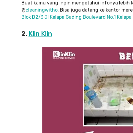
Buat kamu yang ingin mengetahui infonya lebih l
@
cleaningwitho
. Bisa juga datang ke kantor mer
Blok D2/3 Jl Kelapa Gading Boulevard No.1 Kelapa
2.
Klin Klin