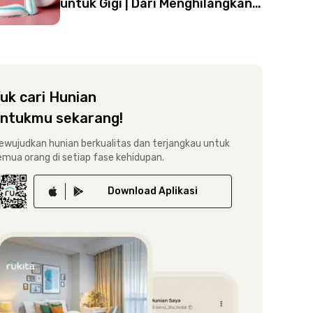
untuk Gigi | Dari Menghilangkan
Bau sampai Bikin Kuku Kinclong!
uk cari Hunian
ntukmu sekarang!
ewujudkan hunian berkualitas dan terjangkau untuk
emua orang di setiap fase kehidupan.
Download
Aplikasi