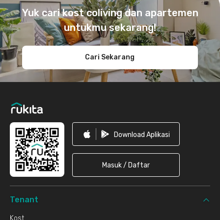
Yuk cari kost coliving dan apartemen
untukmu sekarang!
Cari Sekarang
Download Aplikasi
Masuk / Daftar
Tenant
Kost