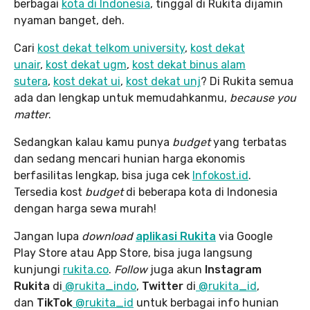
berbagai
kota di Indonesia
, tinggal di Rukita dijamin
nyaman banget, deh.
Cari
kost dekat telkom university
,
kost dekat
unair
,
kost dekat ugm
,
kost dekat binus alam
sutera
,
kost dekat ui
,
kost dekat unj
? Di Rukita semua
ada dan lengkap untuk memudahkanmu,
because you
matter
.
Sedangkan kalau kamu punya
budget
yang terbatas
dan sedang mencari hunian harga ekonomis
berfasilitas lengkap, bisa juga cek
Infokost.id
.
Tersedia kost
budget
di beberapa kota di Indonesia
dengan harga sewa murah!
Jangan lupa
download
aplikasi Rukita
via Google
Play Store atau App Store, bisa juga langsung
kunjungi
rukita.co
.
Follow
juga akun
Instagram
Rukita
di
@rukita_indo
,
Twitter
di
@rukita_id
,
dan
TikTok
@rukita_id
untuk berbagai info hunian