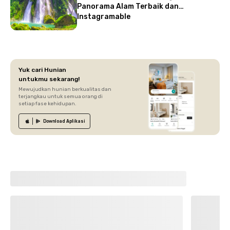
Panorama Alam Terbaik dan
Instagramable
Yuk cari Hunian
untukmu sekarang!
Mewujudkan hunian berkualitas dan
terjangkau untuk semua orang di
setiap fase kehidupan.
Download
Aplikasi