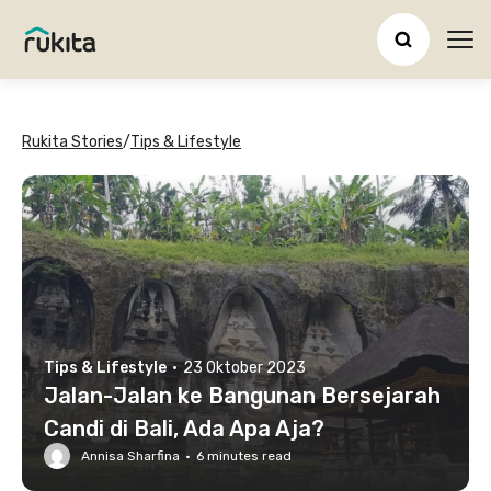
Ope
Rukita Stories
/
Tips & Lifestyle
Tips & Lifestyle
·
23 Oktober 2023
Jalan-Jalan ke Bangunan Bersejarah
Candi di Bali, Ada Apa Aja?
Annisa Sharfina
·
6
minutes read