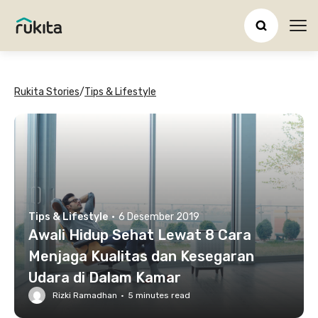
Ope
Rukita Stories
/
Tips & Lifestyle
Tips & Lifestyle
·
6 Desember 2019
Awali Hidup Sehat Lewat 8 Cara
Menjaga Kualitas dan Kesegaran
Udara di Dalam Kamar
Rizki Ramadhan
·
5
minutes read