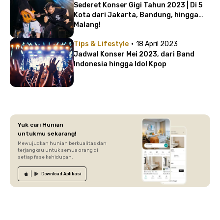
Sederet Konser Gigi Tahun 2023 | Di 5
Kota dari Jakarta, Bandung, hingga
Malang!
·
Tips & Lifestyle
18 April 2023
Jadwal Konser Mei 2023, dari Band
Indonesia hingga Idol Kpop
Yuk cari Hunian
untukmu sekarang!
Mewujudkan hunian berkualitas dan
terjangkau untuk semua orang di
setiap fase kehidupan.
Download
Aplikasi