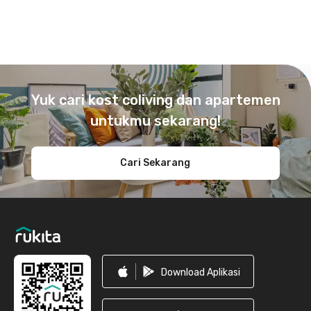
Footer
Yuk cari kost coliving dan apartemen
untukmu sekarang!
Cari Sekarang
Download Aplikasi