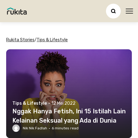
Ope
Rukita Stories
/
Tips & Lifestyle
Tips & Lifestyle
·
12 Mei 2022
Nggak Hanya Fetish, Ini 15 Istilah Lain
Kelainan Seksual yang Ada di Dunia
Nik Nik Fadlah
·
6
minutes read