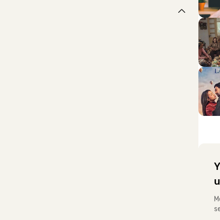
Y
u
M
s