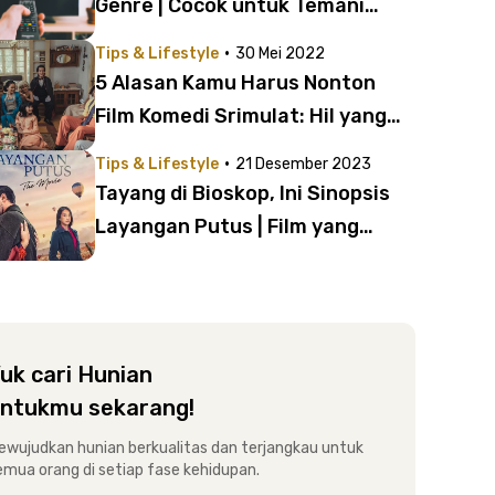
Genre | Cocok untuk Temani
Ngabuburit
·
Tips & Lifestyle
30 Mei 2022
5 Alasan Kamu Harus Nonton
Film Komedi Srimulat: Hil yang
Mustahal – Babak Pertama
·
Tips & Lifestyle
21 Desember 2023
Tayang di Bioskop, Ini Sinopsis
Layangan Putus | Film yang
Diangkat dari Series Viral Tahun
2021
uk cari Hunian
ntukmu sekarang!
ewujudkan hunian berkualitas dan terjangkau untuk
emua orang di setiap fase kehidupan.