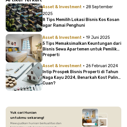
·
Asset & Investment
28 September
2025
8 Tips Memilih Lokasi Bisnis Kos Kosan
agar Ramai Penghuni
·
Asset & Investment
19 Juni 2025
5 Tips Memaksimalkan Keuntungan dari
Bisnis Sewa Apartemen untuk Pemilik
Properti
·
Asset & Investment
26 Februari 2024
Intip Prospek Bisnis Properti di Tahun
Naga Kayu 2024, Benarkah Kost Paling
Cuan?
Yuk cari Hunian
untukmu sekarang!
Mewujudkan hunian berkualitas dan