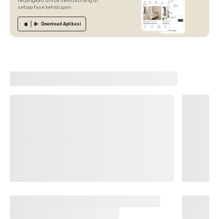
terjangkau untuk semua orang di
setiap fase kehidupan.
Download
Aplikasi