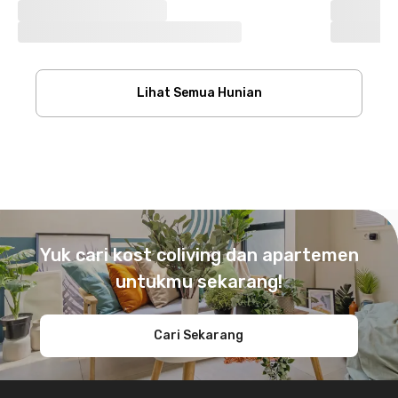
Lihat Semua Hunian
Footer
Yuk cari kost coliving dan apartemen
untukmu sekarang!
Cari Sekarang