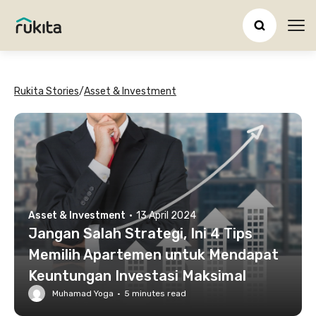
Ope
Rukita Stories
/
Asset & Investment
Asset & Investment
·
13 April 2024
Jangan Salah Strategi, Ini 4 Tips
Memilih Apartemen untuk Mendapat
Keuntungan Investasi Maksimal
Muhamad Yoga
·
5
minutes read