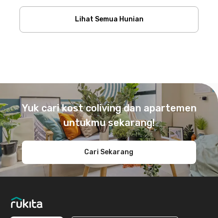
Lihat Semua Hunian
Footer
Yuk cari kost coliving dan apartemen
untukmu sekarang!
Cari Sekarang