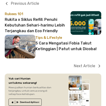
Previous Article
Rukees 101
Rukita x Siklus Refill: Penuhi
Kebutuhan Sehari-harimu Lebih
Terjangkau dan Eco Friendly
Tips & Lifestyle
5 Cara Mengatasi Fobia Takut
Ketinggian | Patut untuk Dicoba!
Next Article
Yuk cari Hunian
untukmu sekarang!
Mewujudkan hunian berkualitas dan
terjangkau untuk semua orang di
setiap fase kehidupan.
Download
Aplikasi