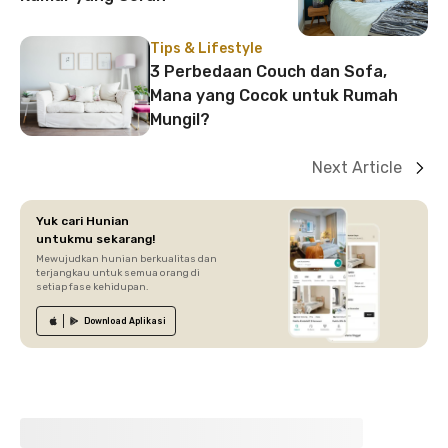
Tips & Lifestyle
3 Perbedaan Couch dan Sofa,
Mana yang Cocok untuk Rumah
Mungil?
Next Article
Yuk cari Hunian
untukmu sekarang!
Mewujudkan hunian berkualitas dan
terjangkau untuk semua orang di
setiap fase kehidupan.
Download
Aplikasi