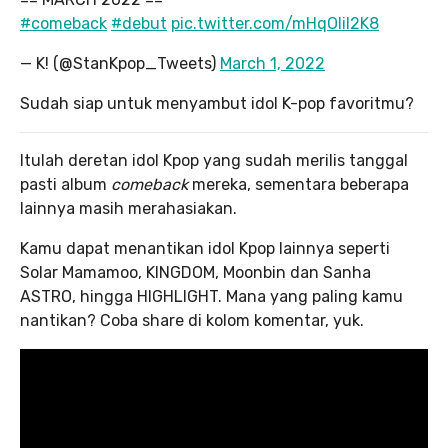
#comeback
#debut
pic.twitter.com/mHqOIil2K8
— K! (@StanKpop_Tweets)
March 1, 2022
Sudah siap untuk menyambut idol K-pop favoritmu?
Itulah deretan idol Kpop yang sudah merilis tanggal
pasti album
comeback
mereka, sementara beberapa
lainnya masih merahasiakan.
Kamu dapat menantikan idol Kpop lainnya seperti
Solar Mamamoo, KINGDOM, Moonbin dan Sanha
ASTRO, hingga HIGHLIGHT. Mana yang paling kamu
nantikan? Coba share di kolom komentar, yuk.