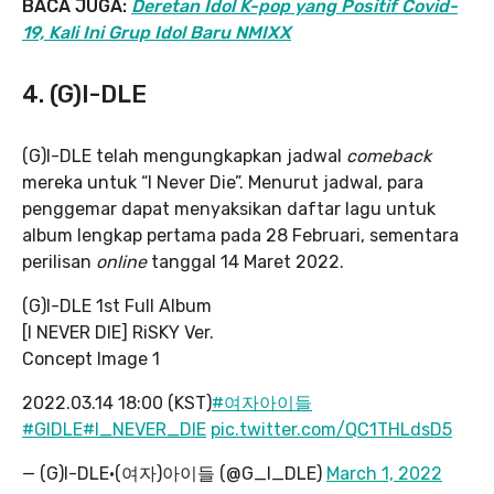
BACA JUGA:
Deretan Idol K-pop yang Positif Covid-
19, Kali Ini Grup Idol Baru NMIXX
4. (G)I-DLE
(G)I-DLE telah mengungkapkan jadwal
comeback
mereka untuk “I Never Die”. Menurut jadwal, para
penggemar dapat menyaksikan daftar lagu untuk
album lengkap pertama pada 28 Februari, sementara
perilisan
online
tanggal 14 Maret 2022.
(G)I-DLE 1st Full Album
[I NEVER DIE] RiSKY Ver.
Concept Image 1
2022.03.14 18:00 (KST)
#여자아이들
#GIDLE
#I_NEVER_DIE
pic.twitter.com/QC1THLdsD5
— (G)I-DLE·(여자)아이들 (@G_I_DLE)
March 1, 2022