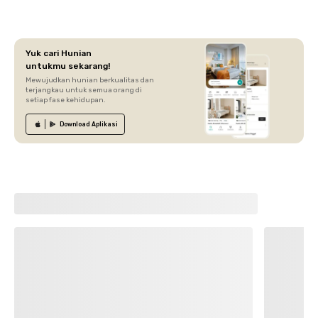
Yuk cari Hunian
untukmu sekarang!
Mewujudkan hunian berkualitas dan
terjangkau untuk semua orang di
setiap fase kehidupan.
Download
Aplikasi