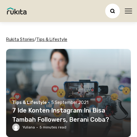
Ope
Rukita Stories
/
Tips & Lifestyle
Tips & Lifestyle
·
5 September 2021
7 Ide Konten Instagram Ini Bisa
Tambah Followers, Berani Coba?
Yuliana
·
5
minutes read