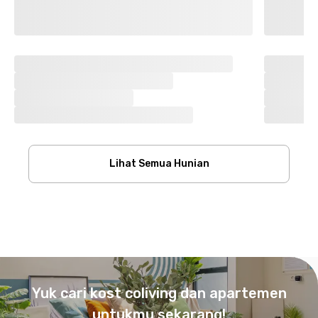
Lihat Semua Hunian
Footer
Yuk cari kost coliving dan apartemen
untukmu sekarang!