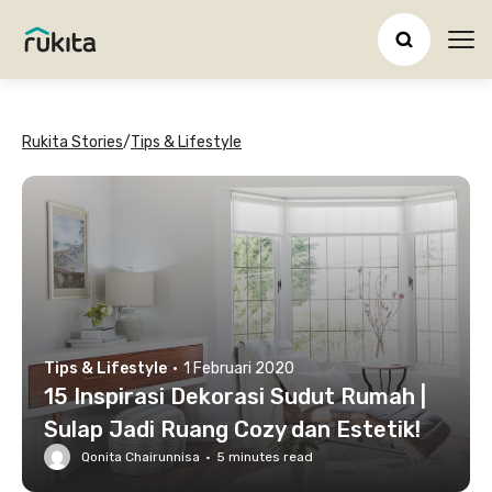
Ope
Rukita Stories
/
Tips & Lifestyle
Tips & Lifestyle
·
1 Februari 2020
15 Inspirasi Dekorasi Sudut Rumah |
Sulap Jadi Ruang Cozy dan Estetik!
Qonita Chairunnisa
·
5
minutes read