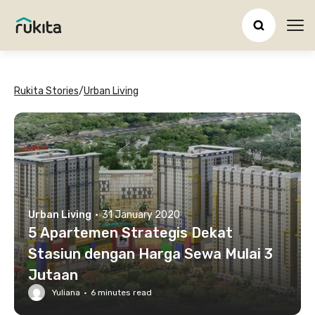
Ope
Rukita Stories
/
Urban Living
Urban Living
·
31 January 2020
5 Apartemen Strategis Dekat
Stasiun dengan Harga Sewa Mulai 3
Jutaan
Yuliana
·
6
minutes read