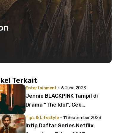
on
ikel Terkait
·
Entertainment
6 June 2023
Jennie BLACKPINK Tampil di
Drama “The Idol”, Cek
Sinopsisnya!
·
Tips & Lifestyle
11 September 2023
Intip Daftar Series Netflix