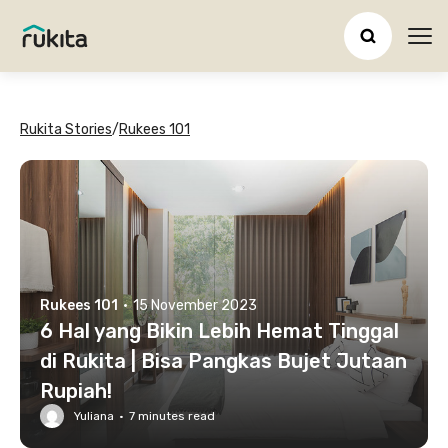
Ope
Rukita Stories
/
Rukees 101
Rukees 101
·
15 November 2023
6 Hal yang Bikin Lebih Hemat Tinggal
di Rukita | Bisa Pangkas Bujet Jutaan
Rupiah!
Yuliana
·
7
minutes read