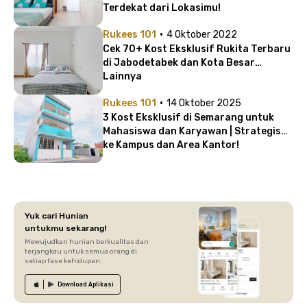
Terdekat dari Lokasimu!
·
Rukees 101
4 Oktober 2022
Cek 70+ Kost Eksklusif Rukita Terbaru
di Jabodetabek dan Kota Besar
Lainnya
·
Rukees 101
14 Oktober 2025
3 Kost Eksklusif di Semarang untuk
Mahasiswa dan Karyawan | Strategis
ke Kampus dan Area Kantor!
Yuk cari Hunian
untukmu sekarang!
Mewujudkan hunian berkualitas dan
terjangkau untuk semua orang di
setiap fase kehidupan.
Download
Aplikasi