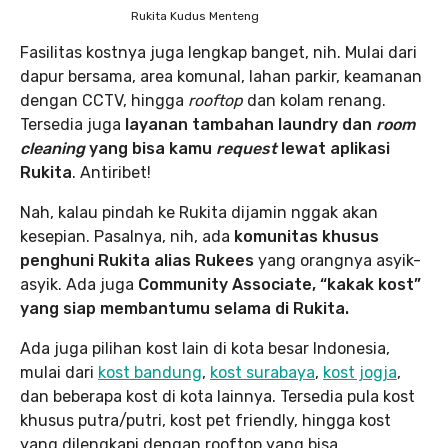
Rukita Kudus Menteng
Fasilitas kostnya juga lengkap banget, nih. Mulai dari
dapur bersama, area komunal, lahan parkir, keamanan
dengan CCTV, hingga
rooftop
dan kolam renang.
Tersedia juga
layanan tambahan laundry dan
room
cleaning
yang bisa kamu
request
lewat aplikasi
Rukita
. Antiribet!
Nah, kalau pindah ke Rukita dijamin nggak akan
kesepian. Pasalnya, nih, ada
komunitas khusus
penghuni Rukita alias Rukees
yang orangnya asyik-
asyik. Ada juga
Community Associate, “kakak kost”
yang siap membantumu selama di Rukita.
Ada juga pilihan kost lain di kota besar Indonesia,
mulai dari
kost bandung
,
kost surabaya
,
kost jogja
,
dan beberapa kost di kota lainnya. Tersedia pula kost
khusus putra/putri, kost pet friendly, hingga kost
yang dilengkapi dengan rooftop yang bisa