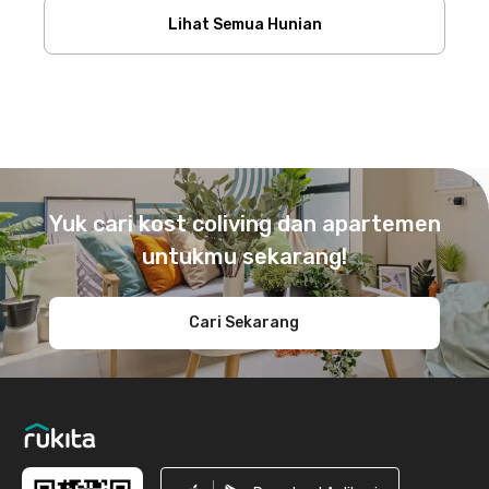
Lihat Semua Hunian
Footer
Yuk cari kost coliving dan apartemen
untukmu sekarang!
Cari Sekarang