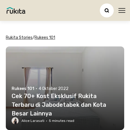
Ope
Rukita Stories
/
Rukees 101
Rukees 101
·
4 Oktober 2022
Cek 70+ Kost Eksklusif Rukita
Terbaru di Jabodetabek dan Kota
Besar Lainnya
Alice Larasati
·
5
minutes read