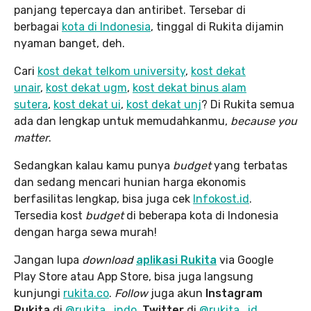
panjang tepercaya dan antiribet. Tersebar di
berbagai
kota di Indonesia
, tinggal di Rukita dijamin
nyaman banget, deh.
Cari
kost dekat telkom university
,
kost dekat
unair
,
kost dekat ugm
,
kost dekat binus alam
sutera
,
kost dekat ui
,
kost dekat unj
? Di Rukita semua
ada dan lengkap untuk memudahkanmu,
because you
matter
.
Sedangkan kalau kamu punya
budget
yang terbatas
dan sedang mencari hunian harga ekonomis
berfasilitas lengkap, bisa juga cek
Infokost.id
.
Tersedia kost
budget
di beberapa kota di Indonesia
dengan harga sewa murah!
Jangan lupa
download
aplikasi Rukita
via Google
Play Store atau App Store, bisa juga langsung
kunjungi
rukita.co
.
Follow
juga akun
Instagram
Rukita
di
@rukita_indo
,
Twitter
di
@rukita_id
,