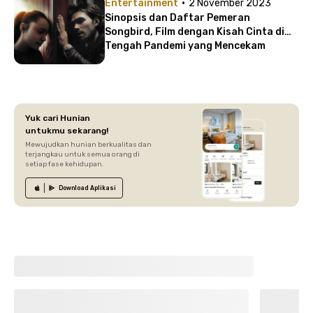
·
Entertainment
2 November 2023
Sinopsis dan Daftar Pemeran
Songbird, Film dengan Kisah Cinta di
Tengah Pandemi yang Mencekam
Yuk cari Hunian
untukmu sekarang!
Mewujudkan hunian berkualitas dan
terjangkau untuk semua orang di
setiap fase kehidupan.
Download
Aplikasi