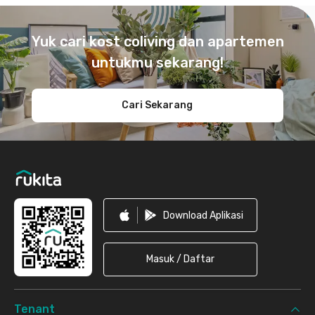
Footer
Yuk cari kost coliving dan apartemen
untukmu sekarang!
Cari Sekarang
Download Aplikasi
Masuk / Daftar
Tenant