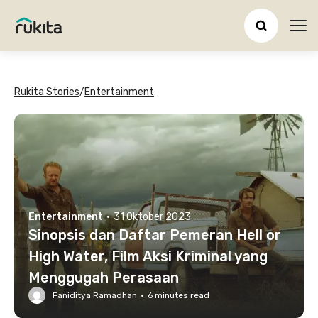
Ope
Rukita Stories
/
Entertainment
Entertainment
·
31 Oktober 2023
Sinopsis dan Daftar Pemeran Hell or
High Water, Film Aksi Kriminal yang
Menggugah Perasaan
Faniditya Ramadhan
·
6
minutes read