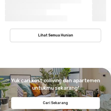
Lihat Semua Hunian
Footer
Yuk cari kost coliving dan apartemen
untukmu sekarang!
Cari Sekarang