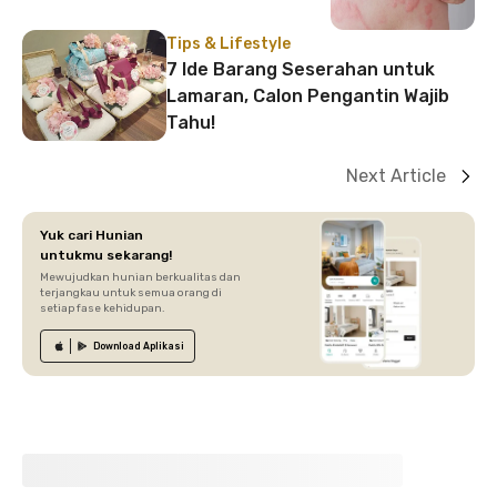
Tips & Lifestyle
7 Ide Barang Seserahan untuk
Lamaran, Calon Pengantin Wajib
Tahu!
Next Article
Yuk cari Hunian
untukmu sekarang!
Mewujudkan hunian berkualitas dan
terjangkau untuk semua orang di
setiap fase kehidupan.
Download
Aplikasi