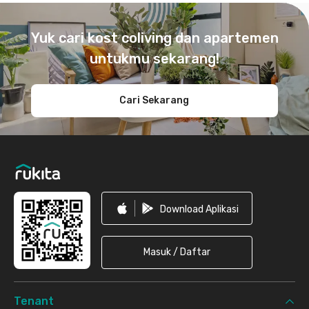
Footer
Yuk cari kost coliving dan apartemen
untukmu sekarang!
Cari Sekarang
Download Aplikasi
Masuk / Daftar
Tenant