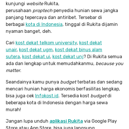
kunjungi
website
Rukita,
perusahaan
proptech
penyedia hunian sewa jangka
panjang tepercaya dan antiribet. Tersebar di
berbagai
kota di Indonesia
, tinggal di Rukita dijamin
nyaman banget, deh.
Cari
kost dekat telkom university
,
kost dekat
unair
,
kost dekat ugm
,
kost dekat binus alam
sutera
,
kost dekat ui
,
kost dekat unj
? Di Rukita semua
ada dan lengkap untuk memudahkanmu,
because you
matter
.
Seandainya kamu punya
budget
terbatas dan sedang
mencari hunian harga ekonomis berfasilitas lengkap,
bisa juga cek
Infokost.id
. Tersedia kost
budget
di
beberapa kota di Indonesia dengan harga sewa
murah!
Jangan lupa unduh
aplikasi Rukita
via Google Play
Store atau App Store, bisa juga langsung