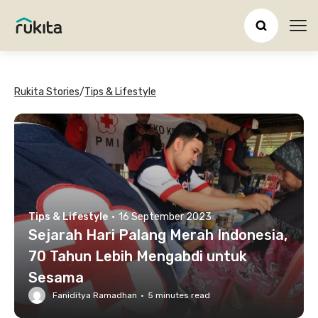
Ope
Rukita Stories
/
Tips & Lifestyle
Tips & Lifestyle
·
16 September 2023
Sejarah Hari Palang Merah Indonesia,
70 Tahun Lebih Mengabdi untuk
Sesama
Faniditya Ramadhan
·
5
minutes read