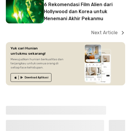
6 Rekomendasi Film Alien dari
Hollywood dan Korea untuk
Menemani Akhir Pekanmu
Next Article
Yuk cari Hunian
untukmu sekarang!
Mewujudkan hunian berkualitas dan
terjangkau untuk semua orang di
setiap fase kehidupan.
Download
Aplikasi