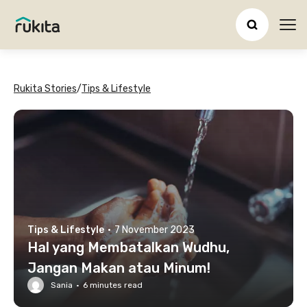
Ope
Rukita Stories
/
Tips & Lifestyle
Tips & Lifestyle
·
7 November 2023
Hal yang Membatalkan Wudhu,
Jangan Makan atau Minum!
Sania
·
6
minutes read