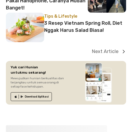
Pakai Handphone, Caranya Mudah
Banget!
Tips & Lifestyle
3 Resep Vietnam Spring Roll, Diet
Nggak Harus Salad Biasa!
Next Article
Yuk cari Hunian
untukmu sekarang!
Mewujudkan hunian berkualitas dan
terjangkau untuk semua orang di
setiap fase kehidupan.
Download
Aplikasi