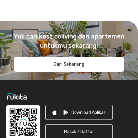
Footer
Yuk cari kost coliving dan apartemen
untukmu sekarang!
Cari Sekarang
Download Aplikasi
Masuk / Daftar