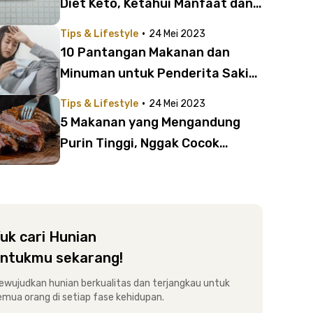
Diet Keto, Ketahui Manfaat dan
Risikonya!
·
Tips & Lifestyle
24 Mei 2023
10 Pantangan Makanan dan
Minuman untuk Penderita Sakit
Tipes agar Cepat Sembuh
·
Tips & Lifestyle
24 Mei 2023
5 Makanan yang Mengandung
Purin Tinggi, Nggak Cocok
Dikonsumsi Pengidap Asam Urat
uk cari Hunian
ntukmu sekarang!
ewujudkan hunian berkualitas dan terjangkau untuk
emua orang di setiap fase kehidupan.