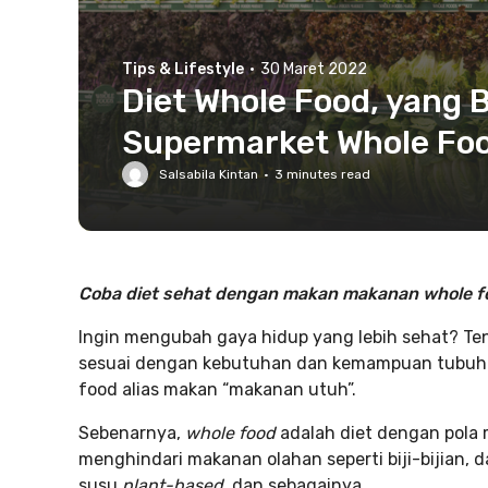
Tips & Lifestyle
·
30 Maret 2022
Diet Whole Food, yang 
Supermarket Whole Foo
Salsabila Kintan
·
3
minutes read
Coba diet sehat dengan makan makanan whole f
Ingin mengubah gaya hidup yang lebih sehat? Te
sesuai dengan kebutuhan dan kemampuan tubuhm
food alias makan “makanan utuh”.
Sebenarnya,
whole food
adalah diet dengan pol
menghindari makanan olahan seperti biji-bijian, 
susu
plant-based,
dan sebagainya.