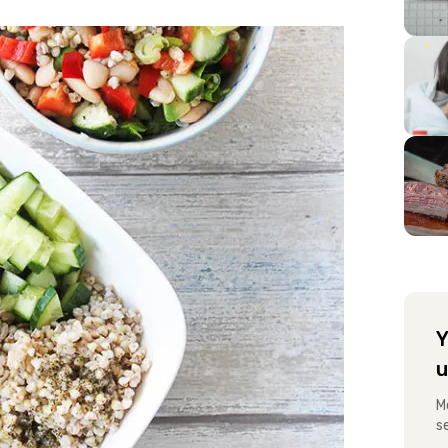
Y
u
M
s