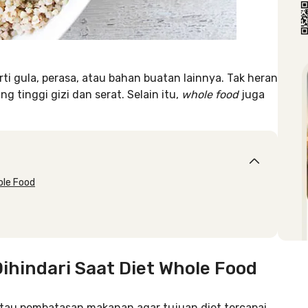
erti gula, perasa, atau bahan buatan lainnya. Tak heran
g tinggi gizi dan serat. Selain itu,
whole food
juga
ole Food
ihindari Saat Diet Whole Food
 atau pembatasan makanan agar tujuan diet tercapai.