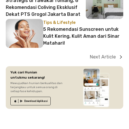
Strategis di Tawakal Tomang, 6
Rekomendasi Coliving Eksklusif
Dekat PTS Grogol Jakarta Barat
Tips & Lifestyle
5 Rekomendasi Sunscreen untuk
Kulit Kering, Kulit Aman dari Sinar
Matahari!
Next Article
Yuk cari Hunian
untukmu sekarang!
Mewujudkan hunian berkualitas dan
terjangkau untuk semua orang di
setiap fase kehidupan.
Download
Aplikasi