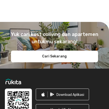
Footer
Yuk cari kost coliving dan apartemen
untukmu sekarang!
Cari Sekarang
Download Aplikasi