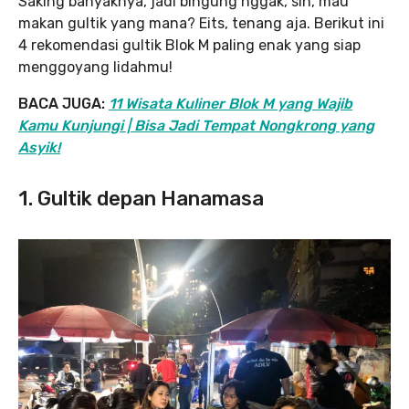
Saking banyaknya, jadi bingung nggak, sih, mau
makan gultik yang mana? Eits, tenang aja. Berikut ini
4 rekomendasi gultik Blok M paling enak yang siap
menggoyang lidahmu!
BACA JUGA:
11 Wisata Kuliner Blok M yang Wajib
Kamu Kunjungi | Bisa Jadi Tempat Nongkrong yang
Asyik!
1. Gultik depan Hanamasa