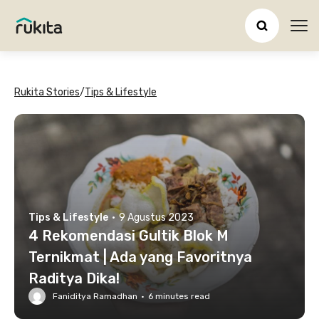
Ope
Rukita Stories
/
Tips & Lifestyle
Tips & Lifestyle
·
9 Agustus 2023
4 Rekomendasi Gultik Blok M
Ternikmat | Ada yang Favoritnya
Raditya Dika!
Faniditya Ramadhan
·
6
minutes read