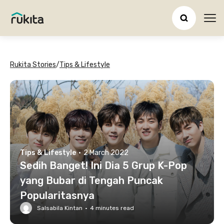
Ope
Rukita Stories
/
Tips & Lifestyle
Tips & Lifestyle
·
2 March 2022
Sedih Banget! Ini Dia 5 Grup K-Pop
yang Bubar di Tengah Puncak
Popularitasnya
Salsabila Kintan
·
4
minutes read