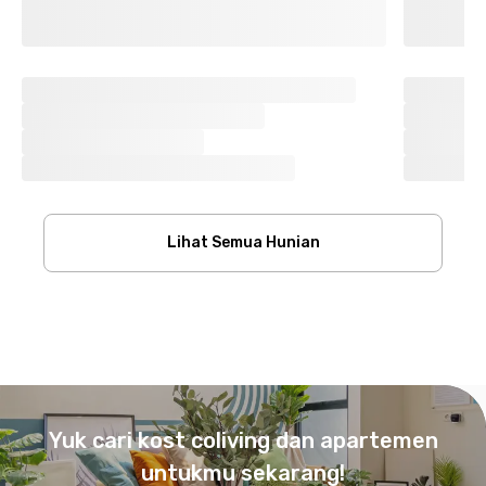
Lihat Semua Hunian
Footer
Yuk cari kost coliving dan apartemen
untukmu sekarang!