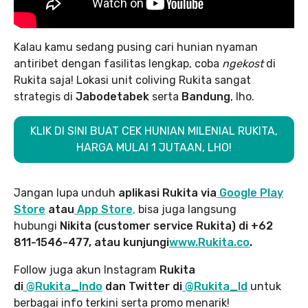
Kalau kamu sedang pusing cari hunian nyaman
antiribet dengan fasilitas lengkap, coba
ngekost
di
Rukita saja! Lokasi unit coliving Rukita sangat
strategis di
Jabodetabek
serta
Bandung
, lho.
KLIK DI SINI BUAT CEK HUNIAN MILENIAL RUKITA,
HARGA MULAI 1 JUTAAN, LHO!
Jangan lupa unduh
aplikasi Rukita via
Google Play
Store
atau
App Store
,
bisa juga langsung
hubungi
Nikita (customer service Rukita) di +62
811-1546-477, atau kunjungi
www.Rukita.co
.
Follow juga akun Instagram
Rukita
di
@Rukita_Indo
dan Twitter di
@Rukita_Id
untuk
berbagai info terkini serta promo menarik!