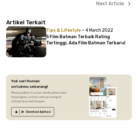
Next Article
Artikel Terkait
·
Tips & Lifestyle
4 March 2022
5 Film Batman Terbaik Rating
Tertinggi, Ada Film Batman Terbaru!
Yuk cari Hunian
untukmu sekarang!
Mewujudkan hunian berkualitas dan
terjangkau untuk semua orang di
setiap fase kehidupan.
Download
Aplikasi