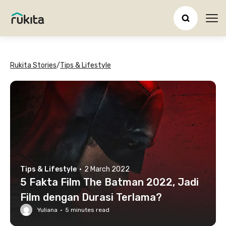
Ope
Rukita Stories
/
Tips & Lifestyle
Tips & Lifestyle
·
2 March 2022
5 Fakta Film The Batman 2022, Jadi
Film dengan Durasi Terlama?
Yuliana
·
5
minutes read