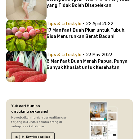
yang Tidak Boleh Disepelekan!
·
Tips & Lifestyle
22 April 2022
17 Manfaat Buah Plum untuk Tubuh,
Bisa Menurunkan Berat Badan!
·
Tips & Lifestyle
23 May 2023
8 Manfaat Buah Merah Papua, Punya
Banyak Khasiat untuk Kesehatan
Yuk cari Hunian
untukmu sekarang!
Mewujudkan hunian berkualitas dan
terjangkau untuk semua orang di
setiap fase kehidupan.
Download
Aplikasi