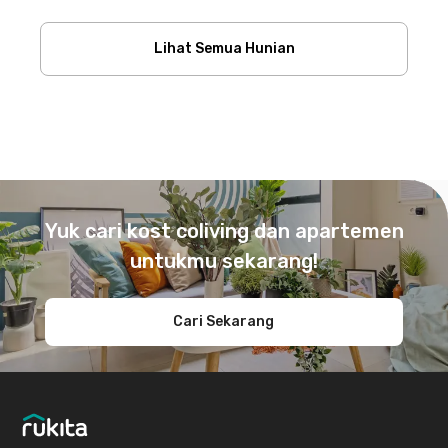
Lihat Semua Hunian
Footer
Yuk cari kost coliving dan apartemen
untukmu sekarang!
Cari Sekarang