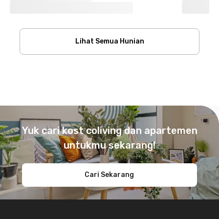
Lihat Semua Hunian
Footer
Yuk cari kost coliving dan apartemen
untukmu sekarang!
Cari Sekarang