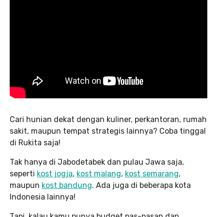
Cari hunian dekat dengan kuliner, perkantoran, rumah
sakit, maupun tempat strategis lainnya? Coba tinggal
di Rukita saja!
Tak hanya di Jabodetabek dan pulau Jawa saja,
seperti
kost jogja
,
kost malang
,
kost semarang
,
maupun
kost bandung
. Ada juga di beberapa kota
Indonesia lainnya!
Tapi, kalau kamu punya budget pas-pasan dan