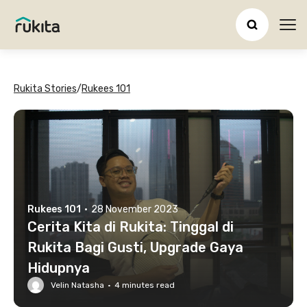
Ope
Rukita Stories
/
Rukees 101
Rukees 101
·
28 November 2023
Cerita Kita di Rukita: Tinggal di
Rukita Bagi Gusti, Upgrade Gaya
Hidupnya
Velin Natasha
·
4
minutes read