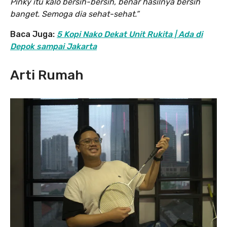
Pinky itu kalo bersih-bersih, benar hasilnya bersih
banget. Semoga dia sehat-sehat.”
Baca Juga:
5 Kopi Nako Dekat Unit Rukita | Ada di
Depok sampai Jakarta
Arti Rumah