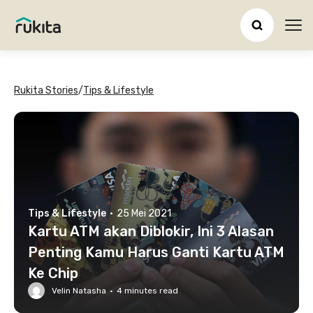
Ope
Rukita Stories
/
Tips & Lifestyle
Tips & Lifestyle
·
25 Mei 2021
Kartu ATM akan Diblokir, Ini 3 Alasan
Penting Kamu Harus Ganti Kartu ATM
Ke Chip
Velin Natasha
·
4
minutes read