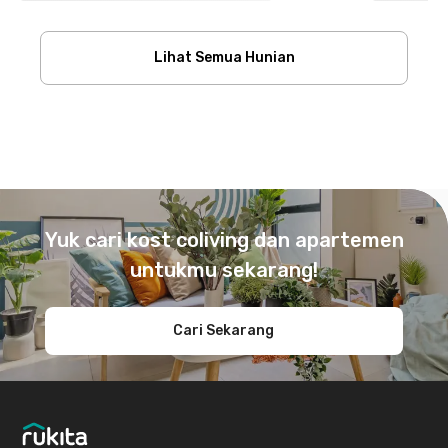
Lihat Semua Hunian
Footer
Yuk cari kost coliving dan apartemen
untukmu sekarang!
Cari Sekarang