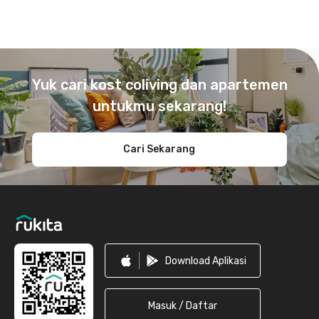
Footer
Yuk cari kost coliving dan apartemen
untukmu sekarang!
Cari Sekarang
Download Aplikasi
Masuk / Daftar