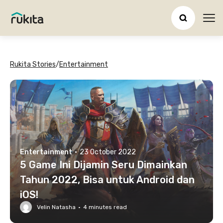
Ope
Rukita Stories
/
Entertainment
Entertainment
·
23 October 2022
5 Game Ini Dijamin Seru Dimainkan
Tahun 2022, Bisa untuk Android dan
iOS!
Velin Natasha
·
4
minutes read