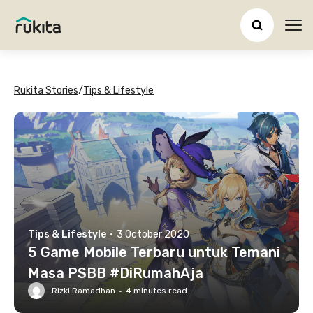
Ope
Rukita Stories
/
Tips & Lifestyle
Tips & Lifestyle
·
3 October 2020
5 Game Mobile Terbaru untuk Temani
Masa PSBB #DiRumahAja
Rizki Ramadhan
·
4
minutes read